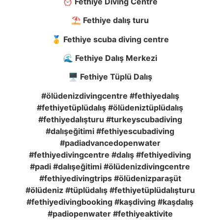
⏰ Fethiye Diving Centre
⛱️ Fethiye dalış turu
🥇 Fethiye scuba diving centre
🌊 Fethiye Dalış Merkezi
🖥️ Fethiye Tüplü Dalış
#ölüdenizdivingcentre #fethiyedalış
#fethiyetüplüdalış #ölüdeniztüplüdalış
#fethiyedalışturu #turkeyscubadiving
#dalışeğitimi #fethiyescubadiving
#padiadvancedopenwater
#fethiyedivingcentre #dalış #fethiyediving
#padi #dalışeğitimi #ölüdenizdivingcentre
#fethiyedivingtrips #ölüdenizparaşüt
#ölüdeniz #tüplüdalış #fethiyetüplüdalışturu
#fethiyedivingbooking #kaşdiving #kaşdalış
#padiopenwater #fethiyeaktivite