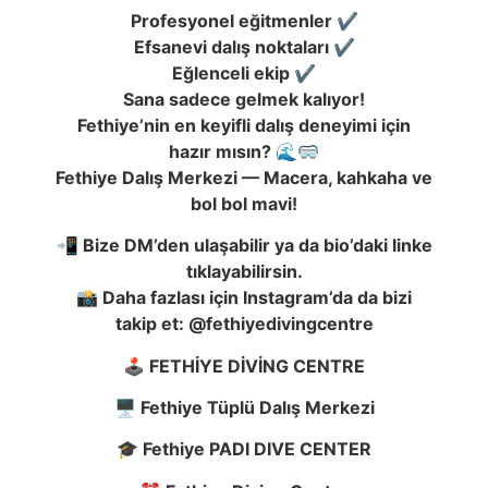
Profesyonel eğitmenler ✔️
Efsanevi dalış noktaları ✔️
Eğlenceli ekip ✔️
Sana sadece gelmek kalıyor!
Fethiye’nin en keyifli dalış deneyimi için
hazır mısın? 🌊🥽
Fethiye Dalış Merkezi — Macera, kahkaha ve
bol bol mavi!
📲 Bize DM’den ulaşabilir ya da bio’daki linke
tıklayabilirsin.
📸 Daha fazlası için Instagram’da da bizi
takip et: @fethiyedivingcentre
🕹️ FETHİYE DİVİNG CENTRE
🖥️ Fethiye Tüplü Dalış Merkezi
🎓 Fethiye PADI DIVE CENTER