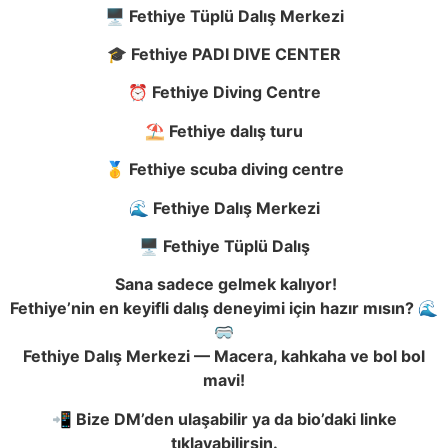
🖥️
Fethiye Tüplü Dalış Merkezi
🎓
Fethiye PADI DIVE CENTER
⏰
Fethiye Diving Centre
⛱️
Fethiye dalış turu
🥇
Fethiye scuba diving centre
🌊
Fethiye Dalış Merkezi
🖥️
Fethiye Tüplü Dalış
Sana sadece gelmek kalıyor!
Fethiye’nin en keyifli dalış deneyimi için hazır mısın?
🌊
🥽
Fethiye Dalış Merkezi — Macera, kahkaha ve bol bol
mavi!
📲
Bize DM’den ulaşabilir ya da bio’daki linke
tıklayabilirsin.