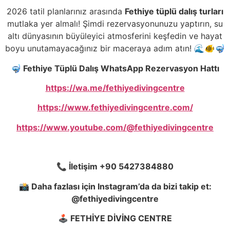
2026 tatil planlarınız arasında
Fethiye tüplü dalış turları
mutlaka yer almalı! Şimdi rezervasyonunuzu yaptırın, su
altı dünyasının büyüleyici atmosferini keşfedin ve hayat
boyu unutamayacağınız bir maceraya adım atın! 🌊🐠🤿
🤿
Fethiye Tüplü Dalış WhatsApp Rezervasyon Hattı
https://wa.me/fethiyedivingcentre
https://www.fethiyedivingcentre.com/
https://www.youtube.com/@fethiyedivingcentre
📞
İletişim +90 5427384880
📸
Daha fazlası için Instagram’da da bizi takip et:
@fethiyedivingcentre
🕹️
FETHİYE DİVİNG CENTRE