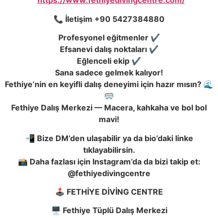
https://www.fethiyedivingcentre.com/
📞 İletişim +90 5427384880
Profesyonel eğitmenler ✔️
Efsanevi dalış noktaları ✔️
Eğlenceli ekip ✔️
Sana sadece gelmek kalıyor!
Fethiye’nin en keyifli dalış deneyimi için hazır mısın? 🌊
🥽
Fethiye Dalış Merkezi — Macera, kahkaha ve bol bol
mavi!
📲 Bize DM’den ulaşabilir ya da bio’daki linke
tıklayabilirsin.
📸 Daha fazlası için Instagram’da da bizi takip et:
@fethiyedivingcentre
🕹️ FETHİYE DİVİNG CENTRE
🖥️ Fethiye Tüplü Dalış Merkezi