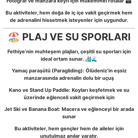
Fotoğraf ve manzara keyfi için mükemmel rotalar 📸
Bu aktiviteler, hem doğa ile iç içe vakit geçirmek hem
de adrenalini hissetmek isteyenler için uygundur.
🏖️ PLAJ VE SU SPORLARI
Fethiye’nin muhteşem plajları, çeşitli su sporları için
ideal ortam sunar. 🏄‍♂️🌊
Yamaç paraşütü (Paragliding): Ölüdeniz’in eşsiz
manzarasında adrenalin dolu bir uçuş
Kano ve Stand Up Paddle: Koyları keşfetmek ve su
üzerinde eğlenceli vakit geçirmek için
Jet Ski ve Banana Boat: Macera ve eğlenceyi bir arada
sunar
Bu aktiviteler, hem gençler hem de aileler için
unutulmaz anılar yaratır.