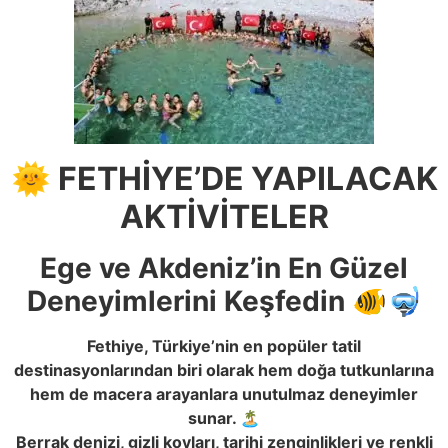
🌞 FETHİYE’DE YAPILACAK
AKTİVİTELER
Ege ve Akdeniz’in En Güzel
Deneyimlerini Keşfedin 🐠🤿
Fethiye, Türkiye’nin en popüler tatil
destinasyonlarından biri olarak hem doğa tutkunlarına
hem de macera arayanlara unutulmaz deneyimler
sunar. 🏝️
Berrak denizi, gizli koyları, tarihi zenginlikleri ve renkli