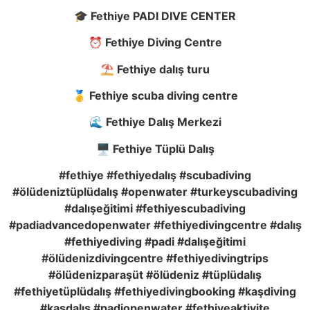
🎓 Fethiye PADI DIVE CENTER
⏰ Fethiye Diving Centre
⛱️ Fethiye dalış turu
🥇 Fethiye scuba diving centre
🌊 Fethiye Dalış Merkezi
🖥️ Fethiye Tüplü Dalış
#fethiye #fethiyedalış #scubadiving
#ölüdeniztüplüdalış #openwater #turkeyscubadiving
#dalışeğitimi #fethiyescubadiving
#padiadvancedopenwater #fethiyedivingcentre #dalış
#fethiyediving #padi #dalışeğitimi
#ölüdenizdivingcentre #fethiyedivingtrips
#ölüdenizparaşüt #ölüdeniz #tüplüdalış
#fethiyetüplüdalış #fethiyedivingbooking #kaşdiving
#kaşdalış #padiopenwater #fethiyeaktivite