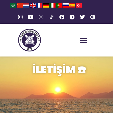
İLETİŞİM
☎️