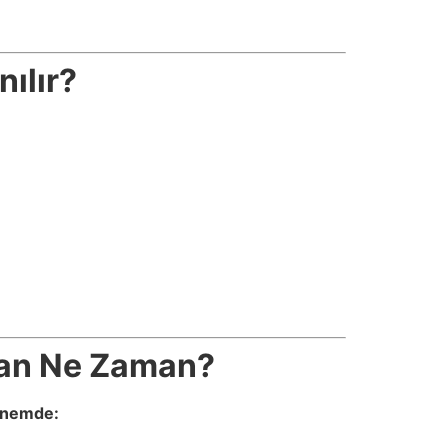
ılır?
man Ne Zaman?
dönemde: