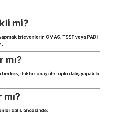
kli mi?
lar yapmak isteyenlerin CMAS, TSSF veya PADI
.
r mı?
n herkes, doktor onayı ile tüplü dalış yapabilir
r mı?
enler dalış öncesinde: