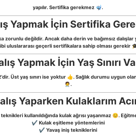
yapılır. Sertifika gerekmez 🤿.
ş Yapmak İçin Sertifika Gere
ifika zorunlu değildir. Ancak daha derin ve bağımsız dalış
ibi uluslararası geçerli sertifikalara sahip olması gerekir 
lış Yapmak İçin Yaş Sınırı Va
ı 12’dir. Üst yaş sınırı ise yoktur 👍. Sağlık durumu uygun ola
🧑‍⚕️.
lış Yaparken Kulaklarım Acı
teknikleri kullanıldığında kulak ağrısı yaşanmaz 😊. Eğitm
✔ Kulak eşitleme yöntemlerini
✔ Yavaş iniş tekniklerini