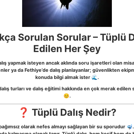
 Sıkça Sorulan Sorular – Tüpl
Edilen Her Şey
ü dalış yapmak isteyen ancak aklında soru işaretleri olan misa
yenler ya da Fethiye’de dalış planlayanlar; güvenlikten ekip
konuda bilgi almak ister 🌊.
dalış turları ve dalış eğitimi hakkında en çok merak edilen s
😊.
❓ Tüplü Dalış Nedir?
a bağımsız olarak nefes almayı sağlayan bir su sporudur 🤿.
tında kalmasına olanak tanır. Tüplü dalış, hem keşif hem de h