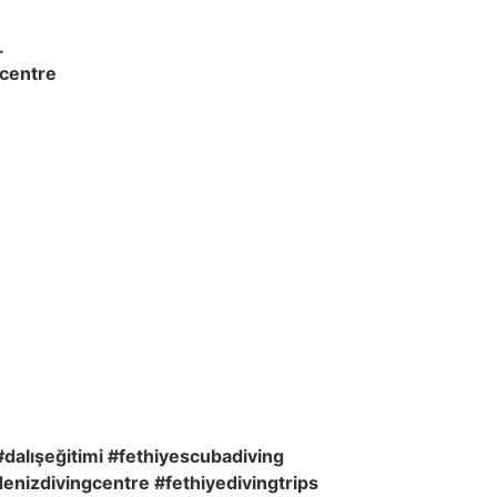
.
gcentre
dalışeğitimi #fethiyescubadiving
enizdivingcentre #fethiyedivingtrips