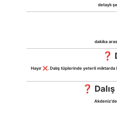
detaylı ş
dakika aras
❓ D
Hayır ❌. Dalış tüplerinde yeterli miktarda
❓ Dalış 
Akdeniz’de 