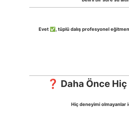
Evet ✅, tüplü dalış profesyonel eğitmenl
❓ Daha Önce Hiç D
Hiç deneyimi olmayanlar iç