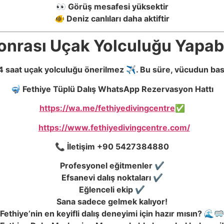
👀 Görüş mesafesi yüksektir
🐠 Deniz canlıları daha aktiftir
onrası Uçak Yolculuğu Yapabi
4 saat uçak yolculuğu önerilmez ✈️. Bu süre, vücudun bası
🤿 Fethiye Tüplü Dalış WhatsApp Rezervasyon Hattı
https://wa.me/fethiyedivingcentre
✅
https://www.fethiyedivingcentre.com/
📞 İletişim +90 5427384880
Profesyonel eğitmenler ✔️
Efsanevi dalış noktaları ✔️
Eğlenceli ekip ✔️
Sana sadece gelmek kalıyor!
Fethiye’nin en keyifli dalış deneyimi için hazır mısın? 🌊🥽