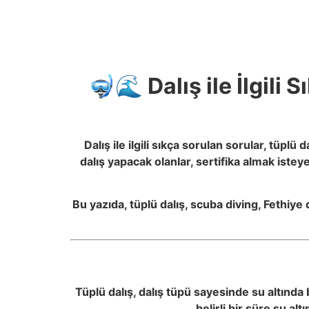
🤿🌊 Dalış ile İlgili
Dalış ile ilgili sıkça sorulan sorular, tüpl
dalış yapacak olanlar, sertifika almak iste
Bu yazıda, tüplü dalış, scuba diving, Fethiye 
Tüplü dalış, dalış tüpü sayesinde su altınd
belirli bir süre su al