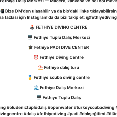
Fethiye Dalış Merkezi — Macera, kahkaha ve bol bol mavi!
📲 Bize DM’den ulaşabilir ya da bio’daki linke tıklayabilirsin
a fazlası için Instagram’da da bizi takip et: @fethiyedivin
🕹️ FETHİYE DİVİNG CENTRE
🖥️ Fethiye Tüplü Dalış Merkezi
🎓 Fethiye PADI DIVE CENTER
⏰ Fethiye Diving Centre
⛱️ Fethiye dalış turu
🥇 Fethiye scuba diving centre
🌊 Fethiye Dalış Merkezi
🖥️ Fethiye Tüplü Dalış
ving #ölüdeniztüplüdalış #openwater #turkeyscubadiving #
ngcentre #dalış #fethiyediving #padi #dalışeğitimi #ölüd