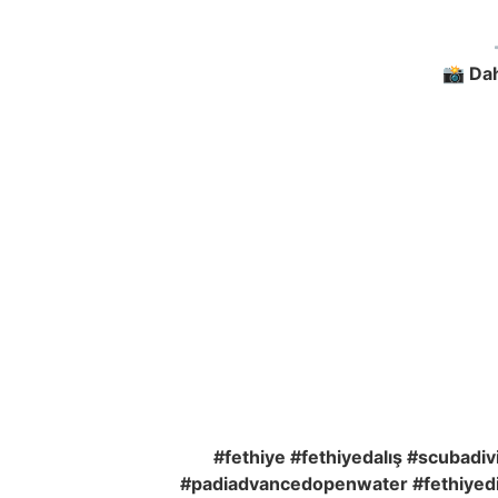
📸 Dah
#fethiye #fethiyedalış #scubadi
#padiadvancedopenwater #fethiyedivi