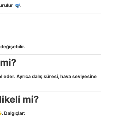
urulur 🤿.
değişebilir.
 mi?
 eder. Ayrıca dalış süresi, hava seviyesine
ikeli mi?
. Dalgıçlar: