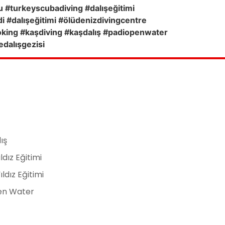
ru #turkeyscubadiving #dalışeğitimi
 #dalışeğitimi #ölüdenizdivingcentre
ooking #kaşdiving #kaşdalış #padiopenwater
edalışgezisi
ış
ldız Eğitimi
ldız Eğitimi
en Water