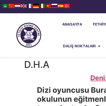
ANASAYFA
FETHIY
DALIŞ NOKTALARI
D.H.A
Deni
Dizi oyuncusu Bura
okulunun eğitmenle