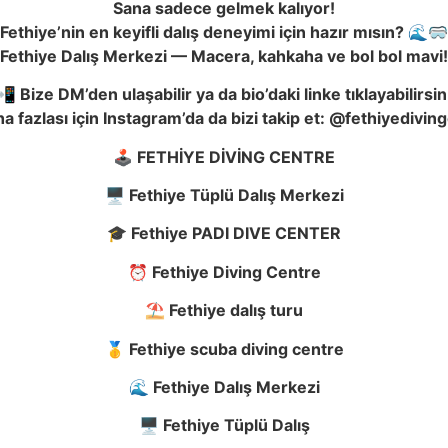
Sana sadece gelmek kalıyor!
Fethiye’nin en keyifli dalış deneyimi için hazır mısın? 🌊🥽
Fethiye Dalış Merkezi — Macera, kahkaha ve bol bol mavi!
📲 Bize DM’den ulaşabilir ya da bio’daki linke tıklayabilirsin
a fazlası için Instagram’da da bizi takip et: @fethiyedivin
🕹️ FETHİYE DİVİNG CENTRE
🖥️ Fethiye Tüplü Dalış Merkezi
🎓 Fethiye PADI DIVE CENTER
⏰ Fethiye Diving Centre
⛱️ Fethiye dalış turu
🥇 Fethiye scuba diving centre
🌊 Fethiye Dalış Merkezi
🖥️ Fethiye Tüplü Dalış