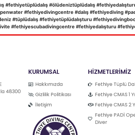
ş #fethiyetüplüdalış #ölüdeniztüplüdalış #fethiyedalıştu
enwater #fethiyedivingcentre #dalış #fethiyediving #padi
deniz #tüplüdalış #fethiyetüplüdalışturu #fethiyedivingb
ivite #fethiyescubadivingcentre #fethiyedalışturu #fethiy
KURUMSAL
HİZMETLERİMİZ
E
Hakkımızda
Fethiye Tüplü Dal
ğla 48300
Gizlilik Politikası
Fethiye CMAS 1 Yı
İletişim
Fethiye CMAS 2 Yı
Fethiye PADİ Op
Diver