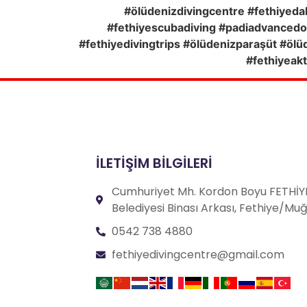
#ölüdenizdivingcentre #fethiyedalı
#fethiyescubadiving #padiadvancedop
#fethiyedivingtrips #ölüdenizparaşüt #ölü
#fethiyeakt
İLETİŞİM BİLGİLERİ
Cumhuriyet Mh. Kordon Boyu FETHİY
Belediyesi Binası Arkası, Fethiye/Mu
0542 738 4880
fethiyedivingcentre@gmail.com