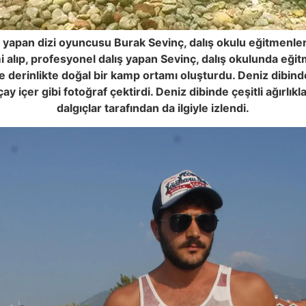
atil yapan dizi oyuncusu Burak Sevinç, dalış okulu eğitmenle
imi alıp, profesyonel dalış yapan Sevinç, dalış okulunda e
re derinlikte doğal bir kamp ortamı oluşturdu. Deniz dibin
 içer gibi fotoğraf çektirdi. Deniz dibinde çeşitli ağırlık
dalgıçlar tarafından da ilgiyle izlendi.