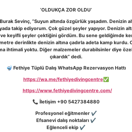
‘OLDUKÇA ZOR OLDU’
an Burak Sevinç, “Suyun altında özgürlük yaşadım. Denizin a
ada takip ediyorum. Çok güzel şeyler yapıyor. Denizin al
k ve keyifli şeyler çektiğini gördüm. Bu sene geldiğimde k
6 metre derinlikte denizin altına çadırla adeta kamp kurdu
 ihtimali yoktu. Diğer malzemeler durabilsinler diye özellik
çıkardık” dedi.
🤿 Fethiye Tüplü Dalış WhatsApp Rezervasyon Hattı
https://wa.me/fethiyedivingcentre
✅
https://www.fethiyedivingcentre.com/
📞 İletişim +90 5427384880
Profesyonel eğitmenler ✔️
Efsanevi dalış noktaları ✔️
Eğlenceli ekip ✔️