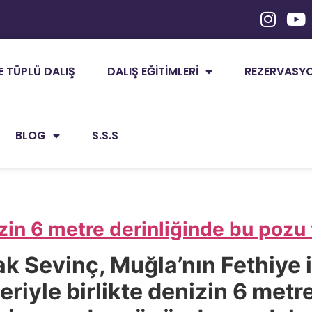
E TÜPLÜ DALIŞ
DALIŞ EĞITIMLERI
REZERVASYON
BLOG
S.S.S
zin 6 metre derinliğinde bu pozu 
k Sevinç, Muğla’nın Fethiye il
riyle birlikte denizin 6 metr