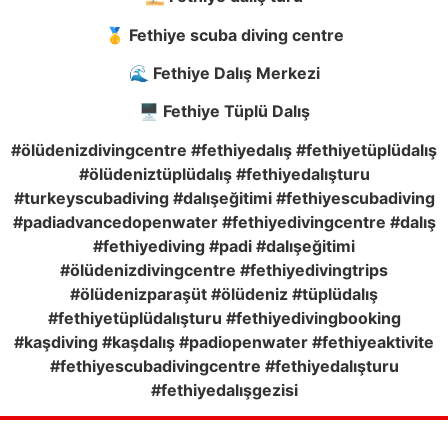
🥇 Fethiye scuba diving centre
🌊 Fethiye Dalış Merkezi
🖥️ Fethiye Tüplü Dalış
#ölüdenizdivingcentre #fethiyedalış #fethiyetüplüdalış
#ölüdeniztüplüdalış #fethiyedalışturu
#turkeyscubadiving #dalışeğitimi #fethiyescubadiving
#padiadvancedopenwater #fethiyedivingcentre #dalış
#fethiyediving #padi #dalışeğitimi
#ölüdenizdivingcentre #fethiyedivingtrips
#ölüdenizparaşüt #ölüdeniz #tüplüdalış
#fethiyetüplüdalışturu #fethiyedivingbooking
#kaşdiving #kaşdalış #padiopenwater #fethiyeaktivite
#fethiyescubadivingcentre #fethiyedalışturu
#fethiyedalışgezisi