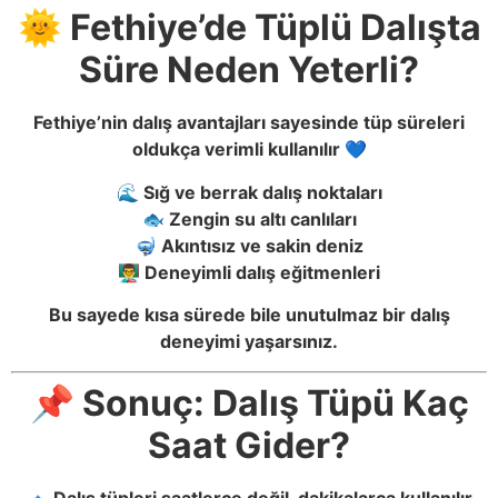
🌞 Fethiye’de Tüplü Dalışta
Süre Neden Yeterli?
Fethiye’nin dalış avantajları sayesinde tüp süreleri
oldukça verimli kullanılır 💙
🌊 Sığ ve berrak dalış noktaları
🐟 Zengin su altı canlıları
🤿 Akıntısız ve sakin deniz
👨‍🏫 Deneyimli dalış eğitmenleri
Bu sayede kısa sürede bile unutulmaz bir dalış
deneyimi yaşarsınız.
📌 Sonuç: Dalış Tüpü Kaç
Saat Gider?
🔹 Dalış tüpleri saatlerce değil, dakikalarca kullanılır