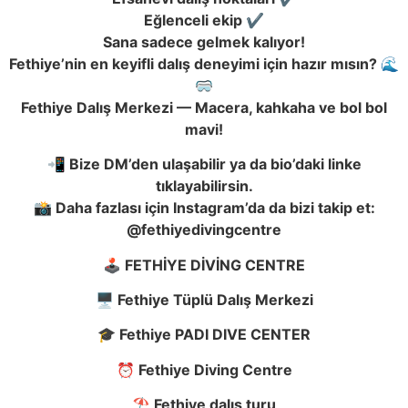
Eğlenceli ekip ✔️
Sana sadece gelmek kalıyor!
Fethiye’nin en keyifli dalış deneyimi için hazır mısın? 🌊
🥽
Fethiye Dalış Merkezi — Macera, kahkaha ve bol bol
mavi!
📲 Bize DM’den ulaşabilir ya da bio’daki linke
tıklayabilirsin.
📸 Daha fazlası için Instagram’da da bizi takip et:
@fethiyedivingcentre
🕹️ FETHİYE DİVİNG CENTRE
🖥️ Fethiye Tüplü Dalış Merkezi
🎓 Fethiye PADI DIVE CENTER
⏰ Fethiye Diving Centre
⛱️ Fethiye dalış turu