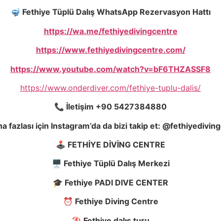
🤿 Fethiye Tüplü Dalı
ş
WhatsApp Rezervasyon Hattı
https://wa.me/fethiyedivingcentre
https://www.fethiyedivingcentre.com/
https://www.youtube.com/watch?v=bF6THZASSF8
https://www.onderdiver.com/fethiye-tuplu-dalis/
📞
İ
leti
ş
im +90 5427384880
a fazlası için Instagram’da da bizi takip et: @fethiyedivin
🕹️ FETH
İ
YE D
İ
V
İ
NG CENTRE
🖥️ Fethiye Tüplü Dalı
ş
Merkezi
🎓 Fethiye PADI DIVE CENTER
⏰ Fethiye Diving Centre
⛱️ Fethiye dalı
ş
turu