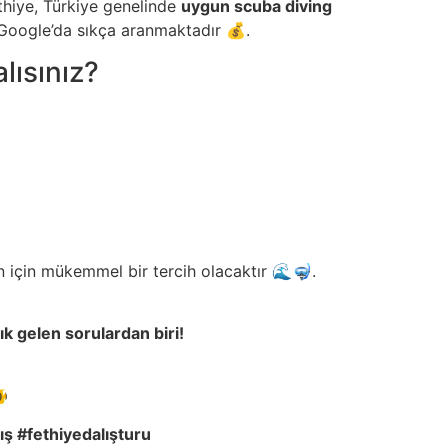
ethiye, Türkiye genelinde
uygun scuba diving
Google’da sıkça aranmaktadır 💰.
ısınız?
n için mükemmel bir tercih olacaktır 🌊🤿.
k gelen sorulardan biri!

ı
ş
#fethiyedalı
ş
turu