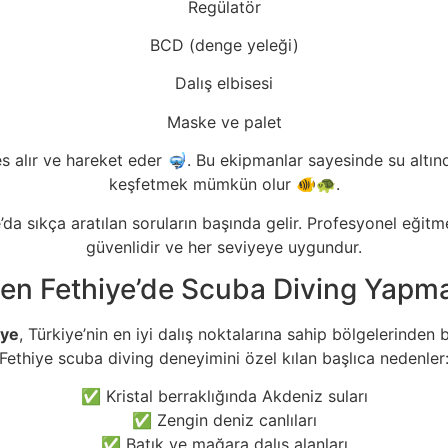
Regülatör
BCD (denge yeleği)
Dalış elbisesi
Maske ve palet
s alır ve hareket eder 🤿. Bu ekipmanlar sayesinde su altındak
keşfetmek mümkün olur 🐠🐢.
a sıkça aratılan soruların başında gelir. Profesyonel eğitme
güvenlidir ve her seviyeye uygundur.
en Fethiye’de Scuba Diving Yapmal
iye
, Türkiye’nin en iyi dalış noktalarına sahip bölgelerinden bi
Fethiye scuba diving deneyimini özel kılan başlıca nedenler
✅ Kristal berraklığında Akdeniz suları
✅ Zengin deniz canlıları
✅ Batık ve mağara dalış alanları