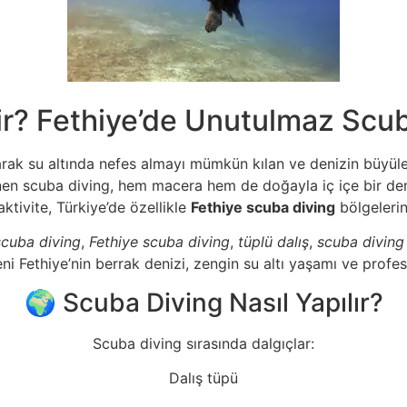
r? Fethiye’de Unutulmaz Scu
ılarak su altında nefes almayı mümkün kılan ve denizin büyül
inen scuba diving, hem macera hem de doğayla iç içe bir d
aktivite, Türkiye’de özellikle
Fethiye scuba diving
bölgelerin
scuba diving
,
Fethiye scuba diving
,
tüplü dalış
,
scuba diving
 Fethiye’nin berrak denizi, zengin su altı yaşamı ve profes
🌍 Scuba Diving Nasıl Yapılır?
Scuba diving sırasında dalgıçlar:
Dalış tüpü