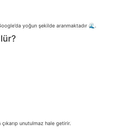
Google’da yoğun şekilde aranmaktadır 🌊.
lür?
n çıkarıp unutulmaz hale getirir.
?