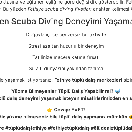
 noktasına ve eğitmen eşliğine göre değişiklik gösterebilir. F
r. Bu yüzden
Fethiye scuba diving fiyatları
anahtar kelimesi 
en Scuba Diving Deneyimi Yaşamal
Doğayla iç içe benzersiz bir aktivite
Stresi azaltan huzurlu bir deneyim
Tatilinize macera katma fırsatı
Su altı dünyasını yakından tanıma
de yaşamak istiyorsanız,
Fethiye tüplü dalış merkezleri
sizi
Yüzme Bilmeyenler Tüplü Dalı
ş
Yapabilir mi? 🤿
lü dalı
ş
deneyimi ya
ş
amak isteyen misafirlerimizden en sı
👉 Cevap: EVET!
Hiç yüzme bilmeseniz bile tüplü dalı
ş
yapmanız mümkün 
e #tüplüdalı
şfethiye
#fethiyetüplüdalı
ş
#ölüdeniztüplüdal