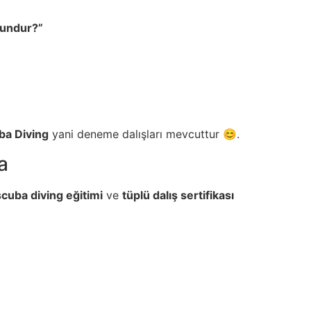
gundur?”
ba Diving
yani deneme dalışları mevcuttur 😊.
a
scuba diving eğitimi
ve
tüplü dalış sertifikası