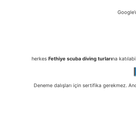
Google’d
herkes
Fethiye scuba diving turları
na katılab
Deneme dalışları için sertifika gerekmez. An