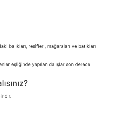
i balıkları, resifleri, mağaraları ve batıkları
nler eşliğinde yapılan dalışlar son derece
ısınız?
ridir.
: