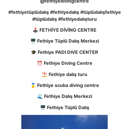
@fethiyedivingcentre
#fethiyetüplüdalış #fethiyedalış #tüplüdalışfethiye
#tüplüdalış #fethiyedalışturu
🕹️ FETH
İ
YE D
İ
V
İ
NG CENTRE
🖥️ Fethiye Tüplü Dalı
ş
Merkezi
🎓 Fethiye PADI DIVE CENTER
⏰ Fethiye Diving Centre
⛱️ Fethiye dalı
ş
turu
🥇 Fethiye scuba diving centre
🌊 Fethiye Dalı
ş
Merkezi
🖥️ Fethiye Tüplü Dalı
ş