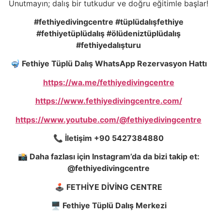
Unutmayın; dalış bir tutkudur ve doğru eğitimle başlar!
#fethiyedivingcentre #tüplüdalı
şfethiye
#fethiyetüplüdalı
ş
#ölüdeniztüplüdalı
ş
#fethiyedalı
ş
turu
🤿
Fethiye Tüplü Dalış WhatsApp Rezervasyon Hattı
https://wa.me/fethiyedivingcentre
https://www.fethiyedivingcentre.com/
https://www.youtube.com/@fethiyedivingcentre
📞
İletişim +90 5427384880
📸
Daha fazlası için Instagram’da da bizi takip et:
@fethiyedivingcentre
🕹️
FETHİYE DİVİNG CENTRE
🖥️
Fethiye Tüplü Dalış Merkezi