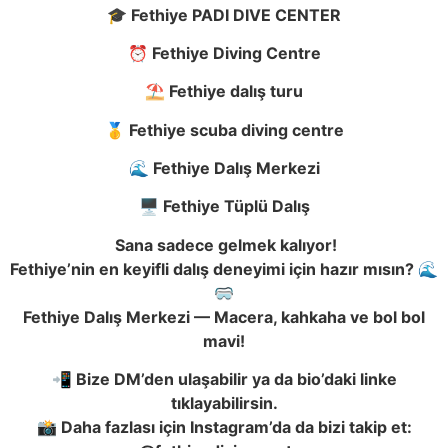
🎓
Fethiye PADI DIVE CENTER
⏰
Fethiye Diving Centre
⛱️
Fethiye dalış turu
🥇
Fethiye scuba diving centre
🌊
Fethiye Dalış Merkezi
🖥️
Fethiye Tüplü Dalış
Sana sadece gelmek kalıyor!
Fethiye’nin en keyifli dalış deneyimi için hazır mısın?
🌊
🥽
Fethiye Dalış Merkezi — Macera, kahkaha ve bol bol
mavi!
📲
Bize DM’den ulaşabilir ya da bio’daki linke
tıklayabilirsin.
📸
Daha fazlası için Instagram’da da bizi takip et: