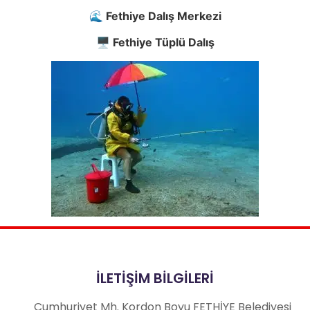
🌊 Fethiye Dalış Merkezi
🖥️ Fethiye Tüplü Dalış
İLETİŞİM BİLGİLERİ
Cumhuriyet Mh. Kordon Boyu FETHİYE Belediyesi