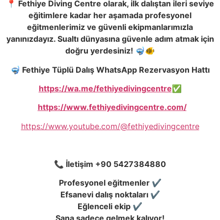
📍 Fethiye Diving Centre olarak, ilk dalıştan ileri seviye
eğitimlere kadar her aşamada profesyonel
eğitmenlerimiz ve güvenli ekipmanlarımızla
yanınızdayız. Sualtı dünyasına güvenle adım atmak için
doğru yerdesiniz! 🤿🐠
🤿 Fethiye Tüplü Dalış WhatsApp Rezervasyon Hattı
https://wa.me/fethiyedivingcentre
✅
https://www.fethiyedivingcentre.com/
https://www.youtube.com/@fethiyedivingcentre
📞 İletişim +90 5427384880
Profesyonel eğitmenler ✔️
Efsanevi dalış noktaları ✔️
Eğlenceli ekip ✔️
Sana sadece gelmek kalıyor!