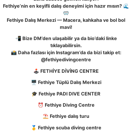
Fethiye’nin en keyifli dalış deneyimi için hazır mısın? 🌊
🥽
Fethiye Dalış Merkezi — Macera, kahkaha ve bol bol
mavi!
📲 Bize DM’den ulaşabilir ya da bio’daki linke
tıklayabilirsin.
📸 Daha fazlası için Instagram’da da bizi takip et:
@fethiyedivingcentre
🕹️ FETHİYE DİVİNG CENTRE
🖥️ Fethiye Tüplü Dalış Merkezi
🎓 Fethiye PADI DIVE CENTER
⏰ Fethiye Diving Centre
⛱️ Fethiye dalış turu
🥇 Fethiye scuba diving centre