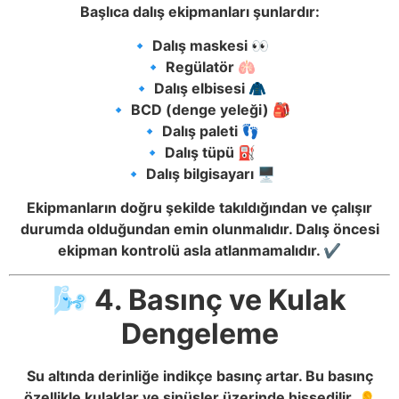
Başlıca dalış ekipmanları şunlardır:
🔹 Dalış maskesi 👀
🔹 Regülatör 🫁
🔹 Dalış elbisesi 🧥
🔹 BCD (denge yeleği) 🎒
🔹 Dalış paleti 👣
🔹 Dalış tüpü ⛽
🔹 Dalış bilgisayarı 🖥️
Ekipmanların doğru şekilde takıldığından ve çalışır
durumda olduğundan emin olunmalıdır. Dalış öncesi
ekipman kontrolü asla atlanmamalıdır. ✔️
🌬️ 4. Basınç ve Kulak
Dengeleme
Su altında derinliğe indikçe basınç artar. Bu basınç
özellikle kulaklar ve sinüsler üzerinde hissedilir. 👂