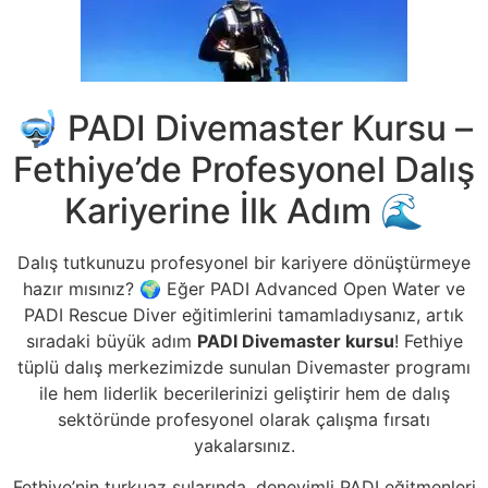
🤿 PADI Divemaster Kursu –
Fethiye’de Profesyonel Dalış
Kariyerine İlk Adım 🌊
Dalış tutkunuzu profesyonel bir kariyere dönüştürmeye
hazır mısınız? 🌍 Eğer PADI Advanced Open Water ve
PADI Rescue Diver eğitimlerini tamamladıysanız, artık
sıradaki büyük adım
PADI Divemaster kursu
! Fethiye
tüplü dalış merkezimizde sunulan Divemaster programı
ile hem liderlik becerilerinizi geliştirir hem de dalış
sektöründe profesyonel olarak çalışma fırsatı
yakalarsınız.
Fethiye’nin turkuaz sularında, deneyimli PADI eğitmenleri