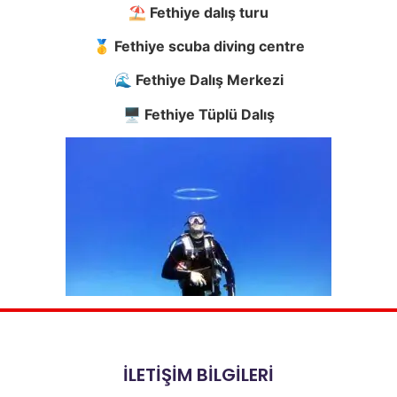
⛱️ Fethiye dalı
ş
turu
🥇 Fethiye scuba diving centre
🌊 Fethiye Dalı
ş
Merkezi
🖥️ Fethiye Tüplü Dalı
ş
İLETİŞİM BİLGİLERİ