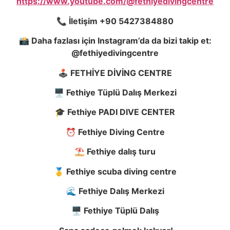
https://www.youtube.com/@fethiyedivingcentre
📞
İletişim +90 5427384880
📸
Daha fazlası için Instagram’da da bizi takip et:
@fethiyedivingcentre
🕹️
FETHİYE DİVİNG CENTRE
🖥️
Fethiye Tüplü Dalış Merkezi
🎓
Fethiye PADI DIVE CENTER
⏰
Fethiye Diving Centre
⛱️
Fethiye dalış turu
🥇
Fethiye scuba diving centre
🌊
Fethiye Dalış Merkezi
🖥️
Fethiye Tüplü Dalış