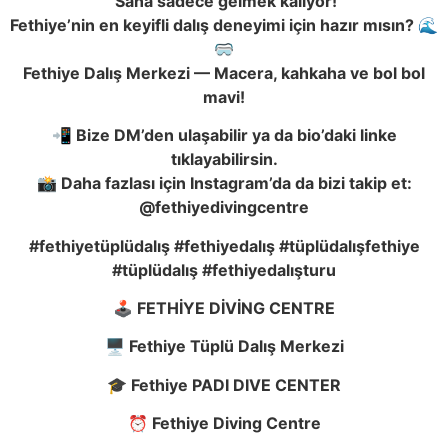
Sana sadece gelmek kalıyor!
Fethiye’nin en keyifli dalış deneyimi için hazır mısın?
🌊
🥽
Fethiye Dalış Merkezi — Macera, kahkaha ve bol bol
mavi!
📲
Bize DM’den ulaşabilir ya da bio’daki linke
tıklayabilirsin.
📸
Daha fazlası için Instagram’da da bizi takip et:
@fethiyedivingcentre
#fethiyetüplüdalış #fethiyedalış #tüplüdalışfethiye
#tüplüdalış #fethiyedalışturu
🕹️ FETH
İ
YE D
İ
V
İ
NG CENTRE
🖥️ Fethiye Tüplü Dalı
ş
Merkezi
🎓 Fethiye PADI DIVE CENTER
⏰ Fethiye Diving Centre